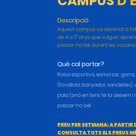
CAMPUS
D'
Descripció
Aquest campus va destinat a tot
de 4 a 17 anys que vulguin apren
passar-ho bé durant les vacance
Què cal portar?
Roba esportiva, esmorzar, gorra
(tovallola, banyador, xancletes), 
pala (sinó en tens te la deixem 
passar-ho bé!
PREU PER SETMANA: A PARTIR D
CONSULTA TOTS ELS PREUS MÉ