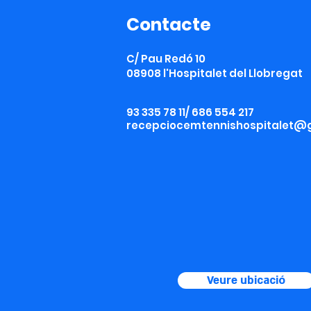
Contacte
C/ Pau Redó 10
08908 l'Hospitalet del Llobregat
93 335 78 11/ 686 554 217
recepciocemtennishospitalet@
Veure ubicació