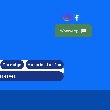
WhatsApp
Torneigs
Horaris i tarifes
eserves