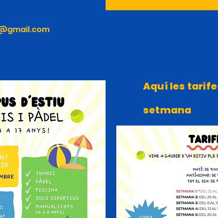
t@gmail.com
Aquí les tarife
setmana