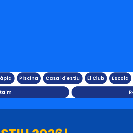
ràpia
Piscina
Casal d'estiu
El Club
Escola
ta'm
R