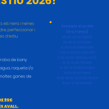
ESTIU 2026!
s els nens i nenes
Exemple d'un dia
dre, perfeccionar i
(4 a 7 anys)
s d'estiu.
09.00-09.45 TENNIS
09.45-10.30 PÀDEL
10.30-11.00 ESMORZAR
11.00-11.30 MULTIESPORT
11.30-12.30- MANUALITATS
, roba de bany
12.30-13.45 PISCINA
aigua, raqueta i/o
13.45-14.00 RECOLLIDA
14.00-15.00 DINAR
i moltes ganes de
15.00-16.00 JOCS DE TAULA
16.00 -17.00 PISCINA
E 95€​
S AVALL,