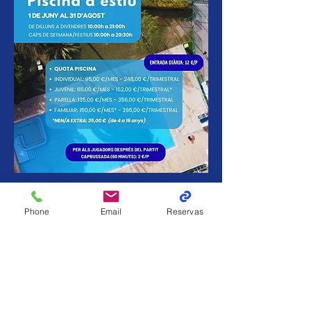
Phone
Email
Reservas
Contacte
C/ Pau Redó 10
08908 l'Hospitalet del Llobregat
93 335 78 11
/
686 554 217
recepciocemtennishospitalet@gmail.com