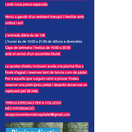
i amb nous preus especials.
Veniu a gaudir d'un ambient tranquil i familiar amb
ombra i sol!
L'entrada diària és de 12€.
L'horari és de 10:00 a 21:00 de dilluns a divendres
Caps de setmana i festius de 10:00 a 20:30
amb el servei d'un socorrista titulat.
La quotes d'estiu inclouen accés a la piscina fins a
finals d'agost i reserves tant de tennis com de pàdel.
Per a aquells que vulguin venir a provar. Podeu
reservar una pista (preu pista) i després donar-vos un
capbussó
per 2€ més
.
*PREUS ESPECIALS PER A COL·LEGIS
MÉS INFORMACIÓ:​
recepciocemtennishospitalet@gmail.com