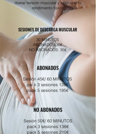
liberar tensión muscular y optimizar tu
rendimiento físico.
SESIONES DE DESCARGA MUSCULAR
30 MINUTOS
ABONADOS:30€
NO ABONADOS: 35€
ABONADOS
Sesión 45€/ 60 MINUTOS
pack 3 sesiones 126€
pack 5 sesiones 195€
NO ABONADOS
Sesión 50€/ 60 MINUTOS
pack 3 sesiones 138€
pack 5 sesiones 210€