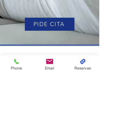
PIDE CITA
Contacto
C/ Pau Redó 10
Phone
Email
Reservas
08908 Hospitalet del Llobregat
93 335 78 11
/
686 554 217
recepciocemtennishospitalet@gmail.com
Ver ubicación