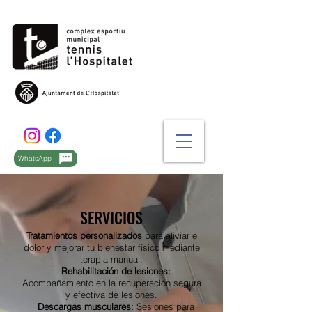
WhatsApp
SERVICIOS
Tratamientos personalizados
para aliviar el
dolor y mejorar tu bienestar físico mediante
terapia manual.
Rehabilitación de lesiones:
Acompañamiento en la recuperación segura
y efectiva de lesiones.
Descargas musculares:
Sesiones para